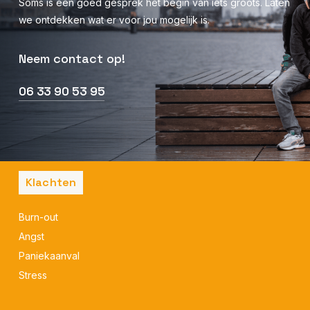
Soms is één goed gesprek het begin van iets groots. Laten
we ontdekken wat er voor jou mogelijk is.
Neem contact op!
06 33 90 53 95
Klachten
Burn-out
Angst
Paniekaanval
Stress