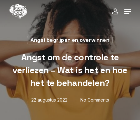
Skip
Menu
to
account
main
content
Angst begrijpen en overwinnen
Angst om de controle te
verliezen – Wat is het en hoe
het te behandelen?
22 augustus 2022
No Comments