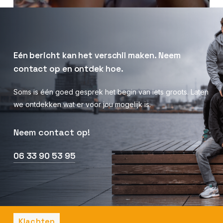
Eén
bericht
kan
het
verschil
maken.
Neem
contact
op
en
ontdek
hoe.
Soms is één goed gesprek het begin van iets groots. Laten
we ontdekken wat er voor jou mogelijk is.
Neem contact op!
06 33 90 53 95
Klachten